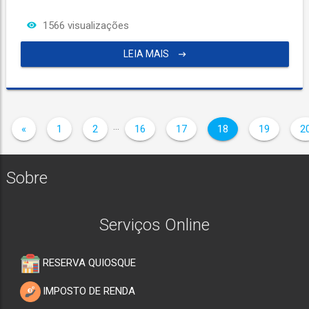
1566 visualizações
LEIA MAIS
…
«
1
2
16
17
18
19
2
Sobre
Serviços Online
RESERVA QUIOSQUE
IMPOSTO DE RENDA