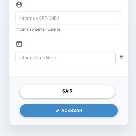
account_circle
Informe somente números.
today
today
SAIR
ACESSAR